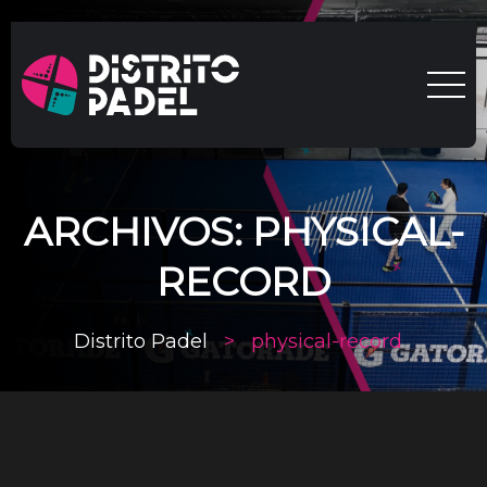
ARCHIVOS:
PHYSICAL-
RECORD
Distrito Padel
>
physical-record